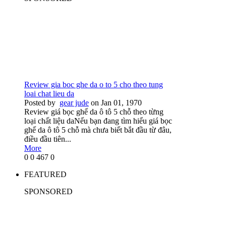
Review gia boc ghe da o to 5 cho theo tung
loai chat lieu da
Posted by
gear jude
on Jan 01, 1970
Review giá bọc ghế da ô tô 5 chỗ theo từng
loại chất liệu daNếu bạn đang tìm hiểu giá bọc
ghế da ô tô 5 chỗ mà chưa biết bắt đầu từ đâu,
điều đầu tiên...
More
0
0
467
0
FEATURED
SPONSORED