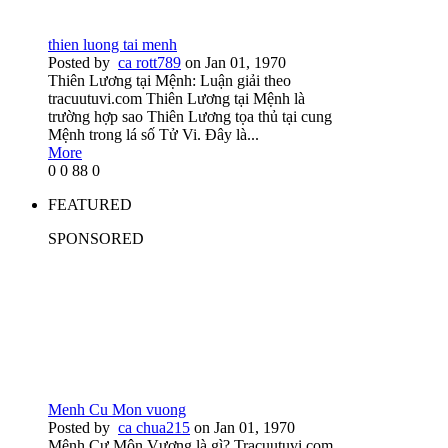
thien luong tai menh
Posted by
ca rott789
on Jan 01, 1970
Thiên Lương tại Mệnh: Luận giải theo
tracuutuvi.com Thiên Lương tại Mệnh là
trường hợp sao Thiên Lương tọa thủ tại cung
Mệnh trong lá số Tử Vi. Đây là...
More
0
0
88
0
FEATURED
SPONSORED
Menh Cu Mon vuong
Posted by
ca chua215
on Jan 01, 1970
Mệnh Cự Môn Vượng là gì? Tracuutuvi.com