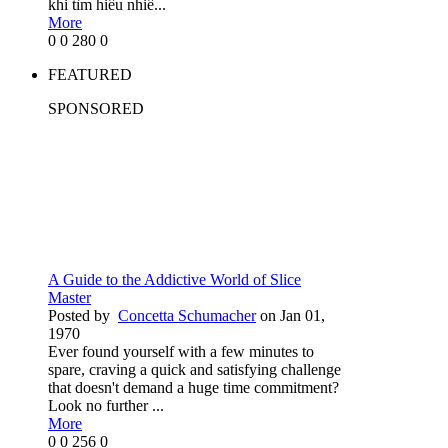
khi tìm hiểu nhiề...
More
0
0
280
0
FEATURED
SPONSORED
A Guide to the Addictive World of Slice
Master
Posted by
Concetta Schumacher
on Jan 01,
1970
Ever found yourself with a few minutes to
spare, craving a quick and satisfying challenge
that doesn't demand a huge time commitment?
Look no further ...
More
0
0
256
0