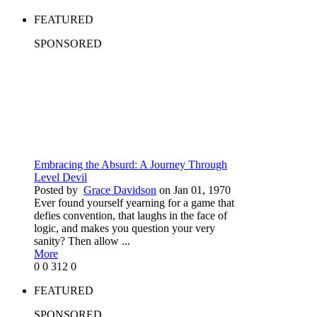
FEATURED
SPONSORED
Embracing the Absurd: A Journey Through
Level Devil
Posted by
Grace Davidson
on Jan 01, 1970
Ever found yourself yearning for a game that
defies convention, that laughs in the face of
logic, and makes you question your very
sanity? Then allow ...
More
0
0
312
0
FEATURED
SPONSORED