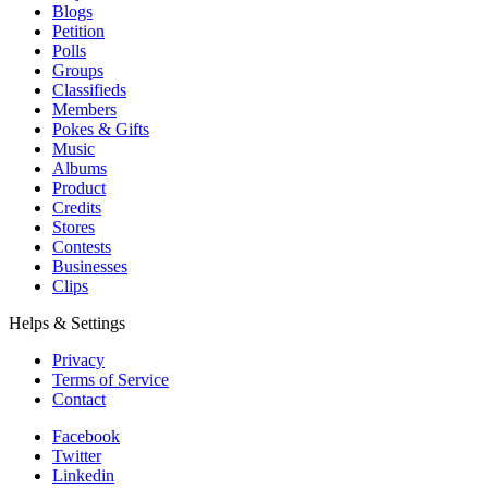
Blogs
Petition
Polls
Groups
Classifieds
Members
Pokes & Gifts
Music
Albums
Product
Credits
Stores
Contests
Businesses
Clips
Helps & Settings
Privacy
Terms of Service
Contact
Facebook
Twitter
Linkedin