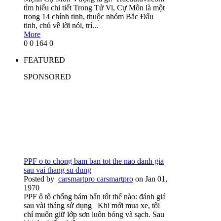
tìm hiểu chi tiết Trong Tử Vi, Cự Môn là một
trong 14 chính tinh, thuộc nhóm Bắc Đẩu
tinh, chủ về lời nói, trí...
More
0
0
164
0
FEATURED
SPONSORED
PPF o to chong bam ban tot the nao danh gia
sau vai thang su dung
Posted by
carsmartpro carsmartpro
on Jan 01,
1970
PPF ô tô chống bám bẩn tốt thế nào: đánh giá
sau vài tháng sử dụng Khi mới mua xe, tôi
chỉ muốn giữ lớp sơn luôn bóng và sạch. Sau