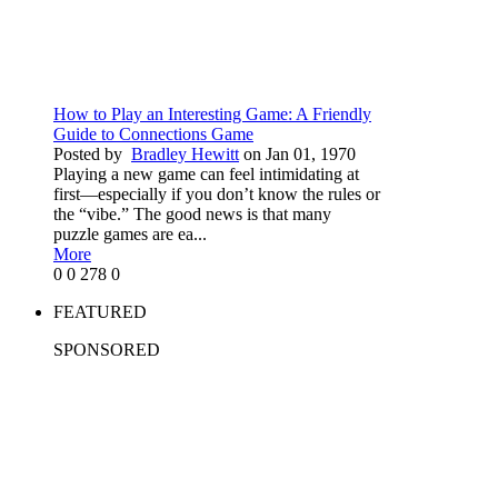
How to Play an Interesting Game: A Friendly
Guide to Connections Game
Posted by
Bradley Hewitt
on Jan 01, 1970
Playing a new game can feel intimidating at
first—especially if you don’t know the rules or
the “vibe.” The good news is that many
puzzle games are ea...
More
0
0
278
0
FEATURED
SPONSORED