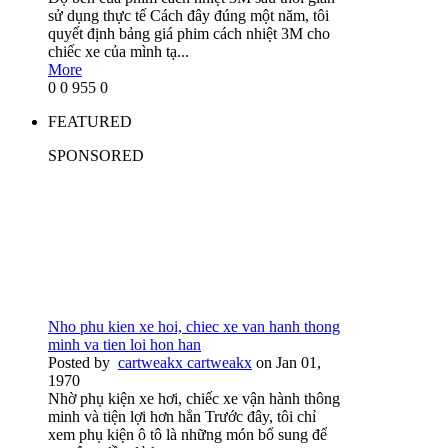
sử dụng thực tế Cách đây đúng một năm, tôi
quyết định bảng giá phim cách nhiệt 3M cho
chiếc xe của mình tạ...
More
0
0
955
0
FEATURED
SPONSORED
Nho phu kien xe hoi, chiec xe van hanh thong
minh va tien loi hon han
Posted by
cartweakx cartweakx
on Jan 01,
1970
Nhờ phụ kiện xe hơi, chiếc xe vận hành thông
minh và tiện lợi hơn hẳn Trước đây, tôi chỉ
xem phụ kiện ô tô là những món bổ sung để