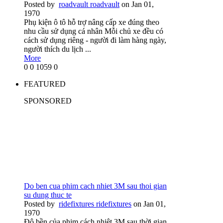
Posted by
roadvault roadvault
on Jan 01,
1970
Phụ kiện ô tô hỗ trợ nâng cấp xe đúng theo
nhu cầu sử dụng cá nhân Mỗi chủ xe đều có
cách sử dụng riêng - người đi làm hàng ngày,
người thích du lịch ...
More
0
0
1059
0
FEATURED
SPONSORED
Do ben cua phim cach nhiet 3M sau thoi gian
su dung thuc te
Posted by
ridefixtures ridefixtures
on Jan 01,
1970
Độ bền của phim cách nhiệt 3M sau thời gian