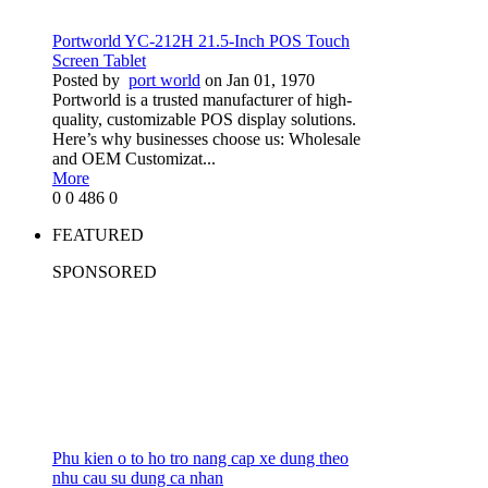
Portworld YC-212H 21.5-Inch POS Touch
Screen Tablet
Posted by
port world
on Jan 01, 1970
Portworld is a trusted manufacturer of high-
quality, customizable POS display solutions.
Here’s why businesses choose us: Wholesale
and OEM Customizat...
More
0
0
486
0
FEATURED
SPONSORED
Phu kien o to ho tro nang cap xe dung theo
nhu cau su dung ca nhan