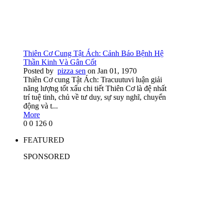
Thiên Cơ Cung Tật Ách: Cảnh Báo Bệnh Hệ
Thần Kinh Và Gân Cốt
Posted by
pizza sen
on Jan 01, 1970
Thiên Cơ cung Tật Ách: Tracuutuvi luận giải
năng lượng tốt xấu chi tiết Thiên Cơ là đệ nhất
trí tuệ tinh, chủ về tư duy, sự suy nghĩ, chuyển
động và t...
More
0
0
126
0
FEATURED
SPONSORED