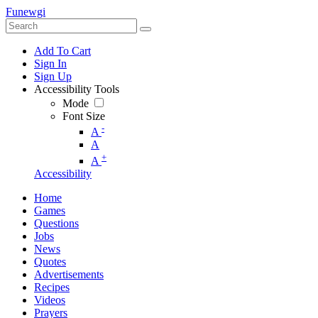
Funewgi
Add To Cart
Sign In
Sign Up
Accessibility Tools
Mode
Font Size
-
A
A
+
A
Accessibility
Home
Games
Questions
Jobs
News
Quotes
Advertisements
Recipes
Videos
Prayers